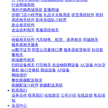
行业商城系统
海外代购商城系统
直播商城
连锁门店小程序版
礼品卡兑换系统
提货系统软件
签到
系统相关软件
剧本杀组队小程序
政企相关软件
农业农村相关
客服系统相关
商业服务相关
收银相关软件
汽车销售、租赁、保养相关
同城相关
服务器相关服务
ssl数字证书
阿里云流量接口费
服务器租赁购买
短信套
餐相关
终端硬件相关
扫码设备相关
打印相关
农业物联网设备
AC设备
POE交
换机
核心交换机
路由设备
AP设备
网络维护
餐饮跑腿配送相关
跑腿配送小程序
跑腿配送系统
联系我们
业务合作
联系我们
在线留言
公司介绍
在线反馈
售后须
知
会员中心