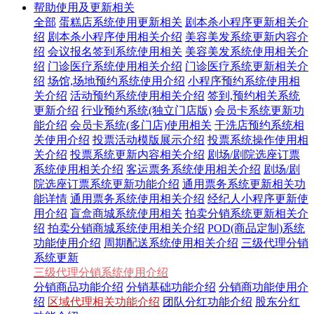
帮助使用及更新相关
全部
蛋糕店系统使用更新相关
剧本杀小程序更新相关介
绍
剧本杀小程序使用相关介绍
美容美发系统更新内容介
绍
会议报名签到系统使用相关
美容美发系统使用相关介
绍
门诊医疗系统使用相关介绍
门诊医疗系统更新相关介
绍
场馆,场地预约系统使用介绍
小程序预约系统使用相
关介绍
活动预约系统使用相关介绍
签到,预约相关系统
更新介绍
行业预约系统(独立门店版)
会员卡系统更新功
能介绍
会员卡系统(多门店)使用相关
干洗店预约系统相
关使用介绍
投票活动模版展示介绍
投票系统操作使用相
关介绍
投票系统更新内容相关介绍
剧场/剧院选座订票
系统使用相关介绍
客运票务系统使用相关介绍
剧场/剧
院选座订票系统更新功能介绍
通用票务系统更新相关功
能详情
通用票务系统使用相关介绍
经纪人小程序更新使
用介绍
盲盒商城系统使用相关
拍卖分销系统更新相关介
绍
拍卖分销商城系统使用相关介绍
POD(商品定制)系统
功能使用介绍
周期配送系统使用相关介绍
三级代理分销
系统更新
三级代理分销系统使用介绍
分销商品功能介绍
分销基础功能介绍
分销商功能使用介
绍
区域代理相关功能介绍
团队分红功能介绍
股东分红