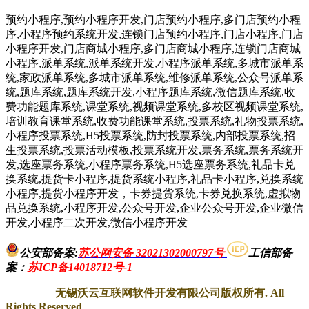
预约小程序,预约小程序开发,门店预约小程序,多门店预约小程
序,小程序预约系统开发,连锁门店预约小程序,门店小程序,门店
小程序开发,门店商城小程序,多门店商城小程序,连锁门店商城
小程序,派单系统,派单系统开发,小程序派单系统,多城市派单系
统,家政派单系统,多城市派单系统,维修派单系统,公众号派单系
统,题库系统,题库系统开发,小程序题库系统,微信题库系统,收
费功能题库系统,课堂系统,视频课堂系统,多校区视频课堂系统,
培训教育课堂系统,收费功能课堂系统,投票系统,礼物投票系统,
小程序投票系统,H5投票系统,防封投票系统,内部投票系统,招
生投票系统,投票活动模板,投票系统开发,票务系统,票务系统开
发,选座票务系统,小程序票务系统,H5选座票务系统,礼品卡兑
换系统,提货卡小程序,提货系统小程序,礼品卡小程序,兑换系统
小程序,提货小程序开发，卡券提货系统,卡券兑换系统,虚拟物
品兑换系统,小程序开发,公众号开发,企业公众号开发,企业微信
开发,小程序二次开发,微信小程序开发
公安部备案:
苏公网安备 32021302000797号
工信部备
案
：
苏ICP备14018712号-1
无锡沃云互联网软件开发有限公司版权所有. All
Rights Reserved