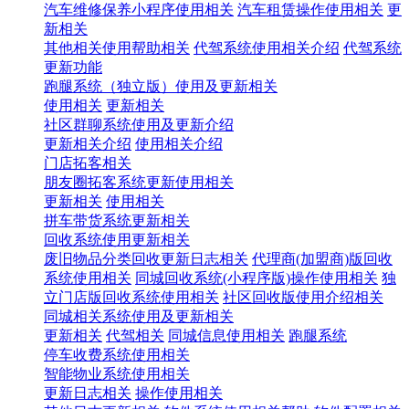
汽车维修保养小程序使用相关
汽车租赁操作使用相关
更
新相关
其他相关使用帮助相关
代驾系统使用相关介绍
代驾系统
更新功能
跑腿系统（独立版）使用及更新相关
使用相关
更新相关
社区群聊系统使用及更新介绍
更新相关介绍
使用相关介绍
门店拓客相关
朋友圈拓客系统更新使用相关
更新相关
使用相关
拼车带货系统更新相关
回收系统使用更新相关
废旧物品分类回收更新日志相关
代理商(加盟商)版回收
系统使用相关
同城回收系统(小程序版)操作使用相关
独
立门店版回收系统使用相关
社区回收版使用介绍相关
同城相关系统使用及更新相关
更新相关
代驾相关
同城信息使用相关
跑腿系统
停车收费系统使用相关
智能物业系统使用相关
更新日志相关
操作使用相关