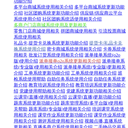
功能介绍
多平台商城系统使用相关介绍
多平台商城系统更新功能
介绍
社区团购系统更新功能介绍
供应链/供应商云平台
系统使用介绍
社区团购系统适使用相关介绍
多商户门店商城系统使用及更新相关
零售门店商城使用相关
拼团商城使用相关
引流投票商城
系统使用相关
礼品卡,提货卡兑换系统更新功能介绍
提货卡/礼品卡兑
换系统使用介绍
密卡商城系统使用相关介绍
卡券系统使
用相关
批发订货系统使用相关介绍
派单接单系统(o2o
版)使用介绍
派单接单o2o系统更新相关介绍
派单接单系
统(专业版)使用相关介绍
派单接单系统(专业版)更新相关
介绍
工单系统更新功能介绍
工单系统使用相关介绍
巡
检系统使用帮助
自助任务系统使用介绍
自助任务系统更
新介绍
教育培训系统使用介绍
教育培训系统更新功能介
绍
党建使用帮助相关介绍
党建系统更新功能相关介绍
云课堂(直播)使用相关介绍
云课堂(直播)更新功能介绍
题库系统更新功能介绍
题库管理系统(多平台版)使用相
关帮助
题库系统(专业版)使用相关介绍
培训课堂系统使
用相关介绍
课堂作业系统更新功能介绍
课堂作业系统使
用相关介绍
测评系统使用相关介绍
视频点播,直播系统
更新相关
直播多商户系统使用相关介绍
二手物品交易系