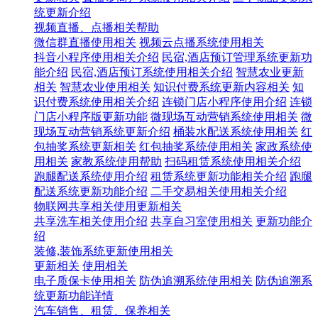
统更新介绍
视频直播、点播相关帮助
微信群直播使用相关
视频云点播系统使用相关
抖音小程序使用相关介绍
民宿,酒店预订管理系统更新功
能介绍
民宿,酒店预订系统使用相关介绍
智慧农业更新
相关
智慧农业使用相关
知识付费系统更新内容相关
知
识付费系统使用相关介绍
连锁门店小程序使用介绍
连锁
门店小程序版更新功能
微现场互动营销系统使用相关
微
现场互动营销系统更新介绍
桶装水配送系统使用相关
红
包抽奖系统更新相关
红包抽奖系统使用相关
家政系统使
用相关
家教系统使用帮助
扫码租赁系统使用相关介绍
跑腿配送系统使用介绍
租赁系统更新功能相关介绍
跑腿
配送系统更新功能介绍
二手交易相关使用相关介绍
物联网共享相关使用更新相关
共享洗车相关使用介绍
共享自习室使用相关
更新功能介
绍
装修,装饰系统更新使用相关
更新相关
使用相关
电子质保卡使用相关
防伪追溯系统使用相关
防伪追溯系
统更新功能详情
汽车销售、租赁、保养相关