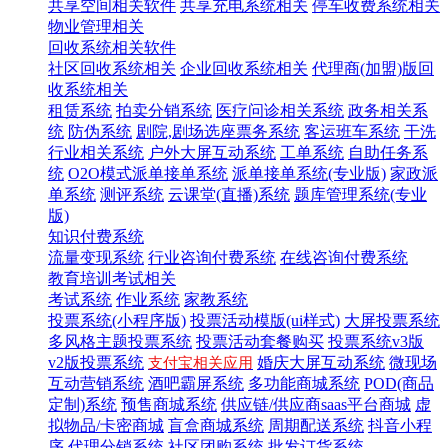
共享空间相关软件
共享充电系统相关
停车收费系统相关
物业管理相关
回收系统相关软件
社区回收系统相关
企业回收系统相关
代理商(加盟)版回
收系统相关
租赁系统
拍卖分销系统
医疗问诊相关系统
政务相关系
统
防伪系统
剧院,剧场选座票务系统
客运班车系统
干洗
行业相关系统
户外大屏互动系统
工单系统
自助任务系
统
O2O模式派单接单系统
派单接单系统(专业版)
家政派
单系统
测评系统
云课堂(直播)系统
题库管理系统(专业
版)
知识付费系统
流量变现系统
行业咨询付费系统
在线咨询付费系统
教育培训考试相关
考试系统
作业系统
家教系统
投票系统(小程序版)
投票活动模版(ui样式)
大屏投票系统
多风格主题投票系统
投票活动套餐购买
投票系统v3版
v2版投票系统
婚庆大屏互动系统
微现场
支付宝相关应用
互动营销系统
酒吧霸屏系统
多功能商城系统
POD(商品
定制)系统
预售商城系统
供应链/供应商saas平台商城
虚
拟物品/卡密商城
盲盒商城系统
周期配送系统
抖音小程
序
代理分销系统
社区团购系统
批发订货系统