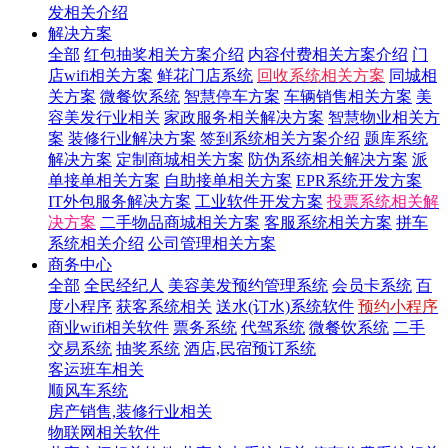
发相关介绍
解决方案
全部
红包抽奖相关方案介绍
内容付费相关方案介绍
门
店wifi相关方案
鲜花门店系统
回收系统相关方案
同城相
关方案
微餐饮系统
智慧停车方案
车辆销售相关方案
美
容美发行业相关
家政服务相关解决方案
智慧物业相关方
案
装修行业解决方案
签到系统相关方案介绍
题库系统
解决方案
定制商城相关方案
防伪系统相关解决方案
派
单接单相关方案
自助接单相关方案
EPR系统开发方案
IT外包服务解决方案
工业软件开发方案
投票系统相关解
决方案
二手物品商城相关方案
客服系统相关方案
拼车
系统相关介绍
公司管理相关方案
商务中心
全部
全民经纪人
美容美发预约管理系统
会员卡系统
百
度小程序
获客系统相关
送水(订水)系统软件
预约小程序
商业wifi相关软件
票务系统
代驾系统
微餐饮系统
二手
交易系统
抽奖系统
酒店,民宿预订系统
客运班车相关
顺风车系统
房产销售,装修行业相关
物联网相关软件