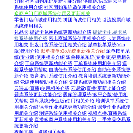
介绍
社区团购系统更新功能介绍
供应链/供应商云平台
系统使用介绍
社区团购系统适使用相关介绍
多商户门店商城系统使用及更新相关
零售门店商城使用相关
拼团商城使用相关
引流投票商城
系统使用相关
礼品卡,提货卡兑换系统更新功能介绍
提货卡/礼品卡兑
换系统使用介绍
密卡商城系统使用相关介绍
卡券系统使
用相关
批发订货系统使用相关介绍
派单接单系统(o2o
版)使用介绍
派单接单o2o系统更新相关介绍
派单接单系
统(专业版)使用相关介绍
派单接单系统(专业版)更新相关
介绍
工单系统更新功能介绍
工单系统使用相关介绍
巡
检系统使用帮助
自助任务系统使用介绍
自助任务系统更
新介绍
教育培训系统使用介绍
教育培训系统更新功能介
绍
党建使用帮助相关介绍
党建系统更新功能相关介绍
云课堂(直播)使用相关介绍
云课堂(直播)更新功能介绍
题库系统更新功能介绍
题库管理系统(多平台版)使用相
关帮助
题库系统(专业版)使用相关介绍
培训课堂系统使
用相关介绍
课堂作业系统更新功能介绍
课堂作业系统使
用相关介绍
测评系统使用相关介绍
视频点播,直播系统
更新相关
直播多商户系统使用相关介绍
二手物品交易系
统更新介绍
视频直播、点播相关帮助