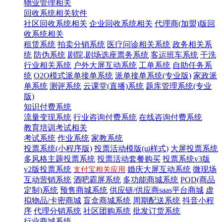
物业管理相关
回收系统相关软件
社区回收系统相关
企业回收系统相关
代理商(加盟)版回
收系统相关
租赁系统
拍卖分销系统
医疗问诊相关系统
政务相关系
统
防伪系统
剧院,剧场选座票务系统
客运班车系统
干洗
行业相关系统
户外大屏互动系统
工单系统
自助任务系
统
O2O模式派单接单系统
派单接单系统(专业版)
家政派
单系统
测评系统
云课堂(直播)系统
题库管理系统(专业
版)
知识付费系统
流量变现系统
行业咨询付费系统
在线咨询付费系统
教育培训考试相关
考试系统
作业系统
家教系统
投票系统(小程序版)
投票活动模版(ui样式)
大屏投票系统
多风格主题投票系统
投票活动套餐购买
投票系统v3版
v2版投票系统
婚庆大屏互动系统
微现场
支付宝相关应用
互动营销系统
酒吧霸屏系统
多功能商城系统
POD(商品
定制)系统
预售商城系统
供应链/供应商saas平台商城
虚
拟物品/卡密商城
盲盒商城系统
周期配送系统
抖音小程
序
代理分销系统
社区团购系统
批发订货系统
行业商城系统