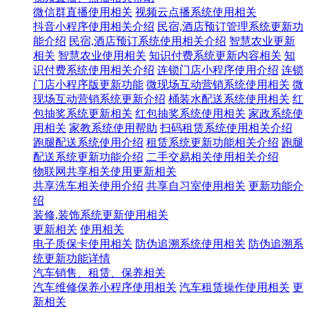
微信群直播使用相关
视频云点播系统使用相关
抖音小程序使用相关介绍
民宿,酒店预订管理系统更新功
能介绍
民宿,酒店预订系统使用相关介绍
智慧农业更新
相关
智慧农业使用相关
知识付费系统更新内容相关
知
识付费系统使用相关介绍
连锁门店小程序使用介绍
连锁
门店小程序版更新功能
微现场互动营销系统使用相关
微
现场互动营销系统更新介绍
桶装水配送系统使用相关
红
包抽奖系统更新相关
红包抽奖系统使用相关
家政系统使
用相关
家教系统使用帮助
扫码租赁系统使用相关介绍
跑腿配送系统使用介绍
租赁系统更新功能相关介绍
跑腿
配送系统更新功能介绍
二手交易相关使用相关介绍
物联网共享相关使用更新相关
共享洗车相关使用介绍
共享自习室使用相关
更新功能介
绍
装修,装饰系统更新使用相关
更新相关
使用相关
电子质保卡使用相关
防伪追溯系统使用相关
防伪追溯系
统更新功能详情
汽车销售、租赁、保养相关
汽车维修保养小程序使用相关
汽车租赁操作使用相关
更
新相关