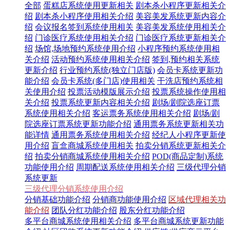
全部
蛋糕店系统使用更新相关
剧本杀小程序更新相关介
绍
剧本杀小程序使用相关介绍
美容美发系统更新内容介
绍
会议报名签到系统使用相关
美容美发系统使用相关介
绍
门诊医疗系统使用相关介绍
门诊医疗系统更新相关介
绍
场馆,场地预约系统使用介绍
小程序预约系统使用相
关介绍
活动预约系统使用相关介绍
签到,预约相关系统
更新介绍
行业预约系统(独立门店版)
会员卡系统更新功
能介绍
会员卡系统(多门店)使用相关
干洗店预约系统相
关使用介绍
投票活动模版展示介绍
投票系统操作使用相
关介绍
投票系统更新内容相关介绍
剧场/剧院选座订票
系统使用相关介绍
客运票务系统使用相关介绍
剧场/剧
院选座订票系统更新功能介绍
通用票务系统更新相关功
能详情
通用票务系统使用相关介绍
经纪人小程序更新使
用介绍
盲盒商城系统使用相关
拍卖分销系统更新相关介
绍
拍卖分销商城系统使用相关介绍
POD(商品定制)系统
功能使用介绍
周期配送系统使用相关介绍
三级代理分销
系统更新
三级代理分销系统使用介绍
分销基础功能介绍
分销商功能使用介绍
区域代理相关功
能介绍
团队分红功能介绍
股东分红功能介绍
多平台商城系统使用相关介绍
多平台商城系统更新功能