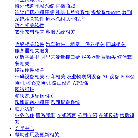
海外代购商城系统
直播商城
连锁门店小程序版
礼品卡兑换系统
提货系统软件
签到
系统相关软件
剧本杀组队小程序
政企相关软件
农业农村相关
客服系统相关
商业服务相关
收银相关软件
汽车销售、租赁、保养相关
同城相关
服务器相关服务
ssl数字证书
阿里云流量接口费
服务器租赁购买
短信套
餐相关
终端硬件相关
扫码设备相关
打印相关
农业物联网设备
AC设备
POE交
换机
核心交换机
路由设备
AP设备
网络维护
餐饮跑腿配送相关
跑腿配送小程序
跑腿配送系统
联系我们
业务合作
联系我们
在线留言
公司介绍
在线反馈
售后须
知
会员中心
帮助使用及更新相关