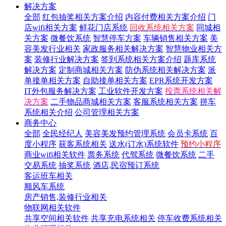
解决方案
全部
红包抽奖相关方案介绍
内容付费相关方案介绍
门
店wifi相关方案
鲜花门店系统
回收系统相关方案
同城相
关方案
微餐饮系统
智慧停车方案
车辆销售相关方案
美
容美发行业相关
家政服务相关解决方案
智慧物业相关方
案
装修行业解决方案
签到系统相关方案介绍
题库系统
解决方案
定制商城相关方案
防伪系统相关解决方案
派
单接单相关方案
自助接单相关方案
EPR系统开发方案
IT外包服务解决方案
工业软件开发方案
投票系统相关解
决方案
二手物品商城相关方案
客服系统相关方案
拼车
系统相关介绍
公司管理相关方案
商务中心
全部
全民经纪人
美容美发预约管理系统
会员卡系统
百
度小程序
获客系统相关
送水(订水)系统软件
预约小程序
商业wifi相关软件
票务系统
代驾系统
微餐饮系统
二手
交易系统
抽奖系统
酒店,民宿预订系统
客运班车相关
顺风车系统
房产销售,装修行业相关
物联网相关软件
共享空间相关软件
共享充电系统相关
停车收费系统相关