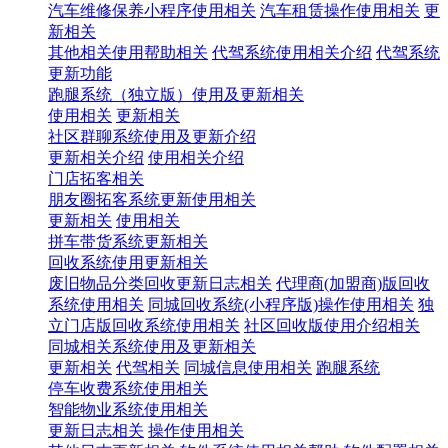
汽车维修保养小程序使用相关
汽车租赁操作使用相关
更
新相关
其他相关使用帮助相关
代驾系统使用相关介绍
代驾系统
更新功能
跑腿系统（独立版）使用及更新相关
使用相关
更新相关
社区群聊系统使用及更新介绍
更新相关介绍
使用相关介绍
门店拓客相关
朋友圈拓客系统更新使用相关
更新相关
使用相关
拼车带货系统更新相关
回收系统使用更新相关
废旧物品分类回收更新日志相关
代理商(加盟商)版回收
系统使用相关
同城回收系统(小程序版)操作使用相关
独
立门店版回收系统使用相关
社区回收版使用介绍相关
同城相关系统使用及更新相关
更新相关
代驾相关
同城信息使用相关
跑腿系统
停车收费系统使用相关
智能物业系统使用相关
更新日志相关
操作使用相关