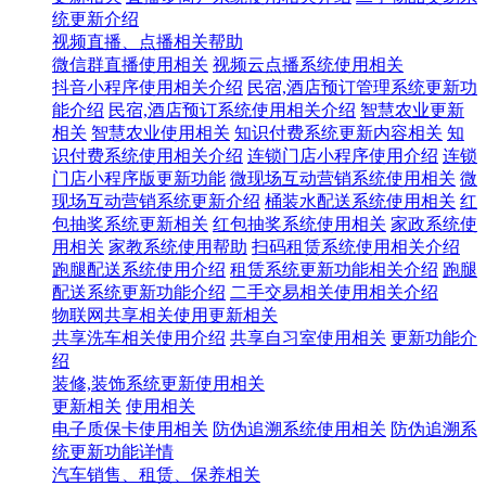
统更新介绍
视频直播、点播相关帮助
微信群直播使用相关
视频云点播系统使用相关
抖音小程序使用相关介绍
民宿,酒店预订管理系统更新功
能介绍
民宿,酒店预订系统使用相关介绍
智慧农业更新
相关
智慧农业使用相关
知识付费系统更新内容相关
知
识付费系统使用相关介绍
连锁门店小程序使用介绍
连锁
门店小程序版更新功能
微现场互动营销系统使用相关
微
现场互动营销系统更新介绍
桶装水配送系统使用相关
红
包抽奖系统更新相关
红包抽奖系统使用相关
家政系统使
用相关
家教系统使用帮助
扫码租赁系统使用相关介绍
跑腿配送系统使用介绍
租赁系统更新功能相关介绍
跑腿
配送系统更新功能介绍
二手交易相关使用相关介绍
物联网共享相关使用更新相关
共享洗车相关使用介绍
共享自习室使用相关
更新功能介
绍
装修,装饰系统更新使用相关
更新相关
使用相关
电子质保卡使用相关
防伪追溯系统使用相关
防伪追溯系
统更新功能详情
汽车销售、租赁、保养相关