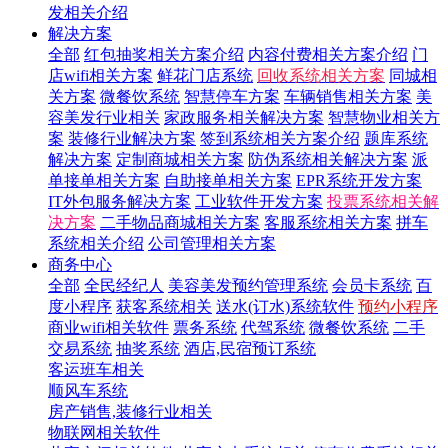
发相关介绍
解决方案
全部
红包抽奖相关方案介绍
内容付费相关方案介绍
门
店wifi相关方案
鲜花门店系统
回收系统相关方案
同城相
关方案
微餐饮系统
智慧停车方案
车辆销售相关方案
美
容美发行业相关
家政服务相关解决方案
智慧物业相关方
案
装修行业解决方案
签到系统相关方案介绍
题库系统
解决方案
定制商城相关方案
防伪系统相关解决方案
派
单接单相关方案
自助接单相关方案
EPR系统开发方案
IT外包服务解决方案
工业软件开发方案
投票系统相关解
决方案
二手物品商城相关方案
客服系统相关方案
拼车
系统相关介绍
公司管理相关方案
商务中心
全部
全民经纪人
美容美发预约管理系统
会员卡系统
百
度小程序
获客系统相关
送水(订水)系统软件
预约小程序
商业wifi相关软件
票务系统
代驾系统
微餐饮系统
二手
交易系统
抽奖系统
酒店,民宿预订系统
客运班车相关
顺风车系统
房产销售,装修行业相关
物联网相关软件