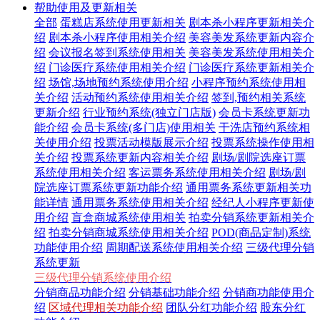
帮助使用及更新相关
全部
蛋糕店系统使用更新相关
剧本杀小程序更新相关介
绍
剧本杀小程序使用相关介绍
美容美发系统更新内容介
绍
会议报名签到系统使用相关
美容美发系统使用相关介
绍
门诊医疗系统使用相关介绍
门诊医疗系统更新相关介
绍
场馆,场地预约系统使用介绍
小程序预约系统使用相
关介绍
活动预约系统使用相关介绍
签到,预约相关系统
更新介绍
行业预约系统(独立门店版)
会员卡系统更新功
能介绍
会员卡系统(多门店)使用相关
干洗店预约系统相
关使用介绍
投票活动模版展示介绍
投票系统操作使用相
关介绍
投票系统更新内容相关介绍
剧场/剧院选座订票
系统使用相关介绍
客运票务系统使用相关介绍
剧场/剧
院选座订票系统更新功能介绍
通用票务系统更新相关功
能详情
通用票务系统使用相关介绍
经纪人小程序更新使
用介绍
盲盒商城系统使用相关
拍卖分销系统更新相关介
绍
拍卖分销商城系统使用相关介绍
POD(商品定制)系统
功能使用介绍
周期配送系统使用相关介绍
三级代理分销
系统更新
三级代理分销系统使用介绍
分销商品功能介绍
分销基础功能介绍
分销商功能使用介
绍
区域代理相关功能介绍
团队分红功能介绍
股东分红