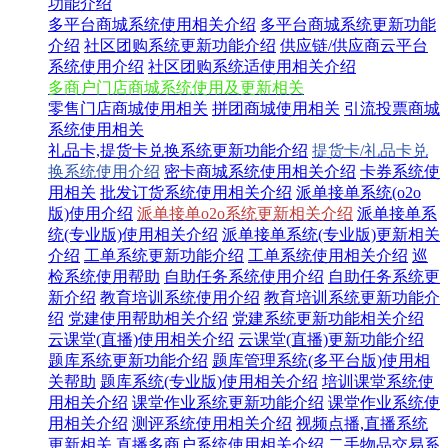
功能介绍
多平台商城系统使用相关介绍
多平台商城系统更新功能
介绍
社区团购系统更新功能介绍
供应链/供应商云平台
系统使用介绍
社区团购系统适使用相关介绍
多商户门店商城系统使用及更新相关
零售门店商城使用相关
拼团商城使用相关
引流投票商城
系统使用相关
礼品卡,提货卡兑换系统更新功能介绍
提货卡/礼品卡兑
换系统使用介绍
密卡商城系统使用相关介绍
卡券系统使
用相关
批发订货系统使用相关介绍
派单接单系统(o2o
版)使用介绍
派单接单o2o系统更新相关介绍
派单接单系
统(专业版)使用相关介绍
派单接单系统(专业版)更新相关
介绍
工单系统更新功能介绍
工单系统使用相关介绍
巡
检系统使用帮助
自助任务系统使用介绍
自助任务系统更
新介绍
教育培训系统使用介绍
教育培训系统更新功能介
绍
党建使用帮助相关介绍
党建系统更新功能相关介绍
云课堂(直播)使用相关介绍
云课堂(直播)更新功能介绍
题库系统更新功能介绍
题库管理系统(多平台版)使用相
关帮助
题库系统(专业版)使用相关介绍
培训课堂系统使
用相关介绍
课堂作业系统更新功能介绍
课堂作业系统使
用相关介绍
测评系统使用相关介绍
视频点播,直播系统
更新相关
直播多商户系统使用相关介绍
二手物品交易系