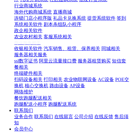
行业商城系统
海外代购商城系统
直播商城
连锁门店小程序版
礼品卡兑换系统
提货系统软件
签到
系统相关软件
剧本杀组队小程序
政企相关软件
农业农村相关
客服系统相关
商业服务相关
收银相关软件
汽车销售、租赁、保养相关
同城相关
服务器相关服务
ssl数字证书
阿里云流量接口费
服务器租赁购买
短信套
餐相关
终端硬件相关
扫码设备相关
打印相关
农业物联网设备
AC设备
POE交
换机
核心交换机
路由设备
AP设备
网络维护
餐饮跑腿配送相关
跑腿配送小程序
跑腿配送系统
联系我们
业务合作
联系我们
在线留言
公司介绍
在线反馈
售后须
知
会员中心