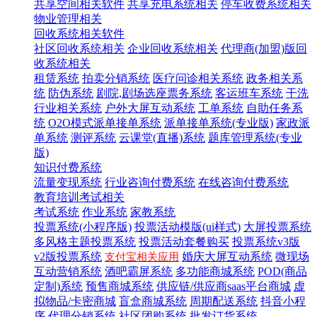
共享空间相关软件
共享充电系统相关
停车收费系统相关
物业管理相关
回收系统相关软件
社区回收系统相关
企业回收系统相关
代理商(加盟)版回
收系统相关
租赁系统
拍卖分销系统
医疗问诊相关系统
政务相关系
统
防伪系统
剧院,剧场选座票务系统
客运班车系统
干洗
行业相关系统
户外大屏互动系统
工单系统
自助任务系
统
O2O模式派单接单系统
派单接单系统(专业版)
家政派
单系统
测评系统
云课堂(直播)系统
题库管理系统(专业
版)
知识付费系统
流量变现系统
行业咨询付费系统
在线咨询付费系统
教育培训考试相关
考试系统
作业系统
家教系统
投票系统(小程序版)
投票活动模版(ui样式)
大屏投票系统
多风格主题投票系统
投票活动套餐购买
投票系统v3版
v2版投票系统
婚庆大屏互动系统
微现场
支付宝相关应用
互动营销系统
酒吧霸屏系统
多功能商城系统
POD(商品
定制)系统
预售商城系统
供应链/供应商saas平台商城
虚
拟物品/卡密商城
盲盒商城系统
周期配送系统
抖音小程
序
代理分销系统
社区团购系统
批发订货系统