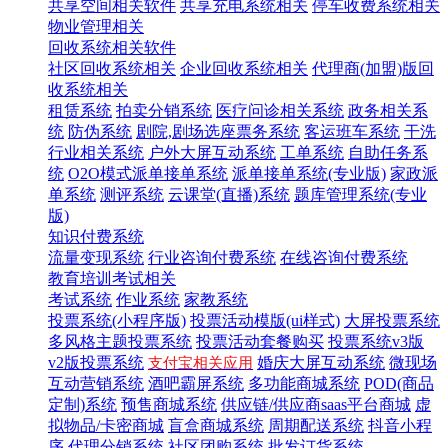
共享空间相关软件
共享充电系统相关
停车收费系统相关
物业管理相关
回收系统相关软件
社区回收系统相关
企业回收系统相关
代理商(加盟)版回
收系统相关
租赁系统
拍卖分销系统
医疗问诊相关系统
政务相关系
统
防伪系统
剧院,剧场选座票务系统
客运班车系统
干洗
行业相关系统
户外大屏互动系统
工单系统
自助任务系
统
O2O模式派单接单系统
派单接单系统(专业版)
家政派
单系统
测评系统
云课堂(直播)系统
题库管理系统(专业
版)
知识付费系统
流量变现系统
行业咨询付费系统
在线咨询付费系统
教育培训考试相关
考试系统
作业系统
家教系统
投票系统(小程序版)
投票活动模版(ui样式)
大屏投票系统
多风格主题投票系统
投票活动套餐购买
投票系统v3版
v2版投票系统
婚庆大屏互动系统
微现场
支付宝相关应用
互动营销系统
酒吧霸屏系统
多功能商城系统
POD(商品
定制)系统
预售商城系统
供应链/供应商saas平台商城
虚
拟物品/卡密商城
盲盒商城系统
周期配送系统
抖音小程
序
代理分销系统
社区团购系统
批发订货系统