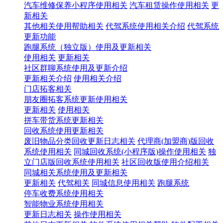
汽车维修保养小程序使用相关
汽车租赁操作使用相关
更
新相关
其他相关使用帮助相关
代驾系统使用相关介绍
代驾系统
更新功能
跑腿系统（独立版）使用及更新相关
使用相关
更新相关
社区群聊系统使用及更新介绍
更新相关介绍
使用相关介绍
门店拓客相关
朋友圈拓客系统更新使用相关
更新相关
使用相关
拼车带货系统更新相关
回收系统使用更新相关
废旧物品分类回收更新日志相关
代理商(加盟商)版回收
系统使用相关
同城回收系统(小程序版)操作使用相关
独
立门店版回收系统使用相关
社区回收版使用介绍相关
同城相关系统使用及更新相关
更新相关
代驾相关
同城信息使用相关
跑腿系统
停车收费系统使用相关
智能物业系统使用相关
更新日志相关
操作使用相关