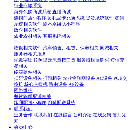
行业商城系统
海外代购商城系统
直播商城
连锁门店小程序版
礼品卡兑换系统
提货系统软件
签到
系统相关软件
剧本杀组队小程序
政企相关软件
农业农村相关
客服系统相关
商业服务相关
收银相关软件
汽车销售、租赁、保养相关
同城相关
服务器相关服务
ssl数字证书
阿里云流量接口费
服务器租赁购买
短信套
餐相关
终端硬件相关
扫码设备相关
打印相关
农业物联网设备
AC设备
POE交
换机
核心交换机
路由设备
AP设备
网络维护
餐饮跑腿配送相关
跑腿配送小程序
跑腿配送系统
联系我们
业务合作
联系我们
在线留言
公司介绍
在线反馈
售后须
知
会员中心