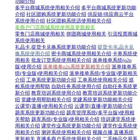
功能介绍
多平台商城系统使用相关介绍
多平台商城系统更新功能
介绍
社区团购系统更新功能介绍
供应链/供应商云平台
系统使用介绍
社区团购系统适使用相关介绍
多商户门店商城系统使用及更新相关
零售门店商城使用相关
拼团商城使用相关
引流投票商城
系统使用相关
礼品卡,提货卡兑换系统更新功能介绍
提货卡/礼品卡兑
换系统使用介绍
密卡商城系统使用相关介绍
卡券系统使
用相关
批发订货系统使用相关介绍
派单接单系统(o2o
版)使用介绍
派单接单o2o系统更新相关介绍
派单接单系
统(专业版)使用相关介绍
派单接单系统(专业版)更新相关
介绍
工单系统更新功能介绍
工单系统使用相关介绍
巡
检系统使用帮助
自助任务系统使用介绍
自助任务系统更
新介绍
教育培训系统使用介绍
教育培训系统更新功能介
绍
党建使用帮助相关介绍
党建系统更新功能相关介绍
云课堂(直播)使用相关介绍
云课堂(直播)更新功能介绍
题库系统更新功能介绍
题库管理系统(多平台版)使用相
关帮助
题库系统(专业版)使用相关介绍
培训课堂系统使
用相关介绍
课堂作业系统更新功能介绍
课堂作业系统使
用相关介绍
测评系统使用相关介绍
视频点播,直播系统
更新相关
直播多商户系统使用相关介绍
二手物品交易系