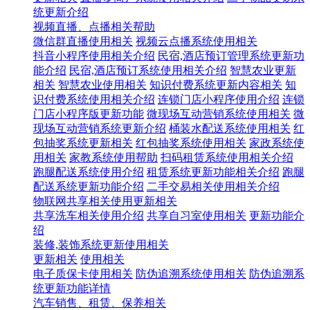
统更新介绍
视频直播、点播相关帮助
微信群直播使用相关
视频云点播系统使用相关
抖音小程序使用相关介绍
民宿,酒店预订管理系统更新功
能介绍
民宿,酒店预订系统使用相关介绍
智慧农业更新
相关
智慧农业使用相关
知识付费系统更新内容相关
知
识付费系统使用相关介绍
连锁门店小程序使用介绍
连锁
门店小程序版更新功能
微现场互动营销系统使用相关
微
现场互动营销系统更新介绍
桶装水配送系统使用相关
红
包抽奖系统更新相关
红包抽奖系统使用相关
家政系统使
用相关
家教系统使用帮助
扫码租赁系统使用相关介绍
跑腿配送系统使用介绍
租赁系统更新功能相关介绍
跑腿
配送系统更新功能介绍
二手交易相关使用相关介绍
物联网共享相关使用更新相关
共享洗车相关使用介绍
共享自习室使用相关
更新功能介
绍
装修,装饰系统更新使用相关
更新相关
使用相关
电子质保卡使用相关
防伪追溯系统使用相关
防伪追溯系
统更新功能详情
汽车销售、租赁、保养相关