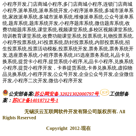
小程序开发,门店商城小程序,多门店商城小程序,连锁门店商城
小程序,派单系统,派单系统开发,小程序派单系统,多城市派单系
统,家政派单系统,多城市派单系统,维修派单系统,公众号派单系
统,题库系统,题库系统开发,小程序题库系统,微信题库系统,收
费功能题库系统,课堂系统,视频课堂系统,多校区视频课堂系统,
培训教育课堂系统,收费功能课堂系统,投票系统,礼物投票系统,
小程序投票系统,H5投票系统,防封投票系统,内部投票系统,招
生投票系统,投票活动模板,投票系统开发,票务系统,票务系统开
发,选座票务系统,小程序票务系统,H5选座票务系统,礼品卡兑
换系统,提货卡小程序,提货系统小程序,礼品卡小程序,兑换系统
小程序,提货小程序开发，卡券提货系统,卡券兑换系统,虚拟物
品兑换系统,小程序开发,公众号开发,企业公众号开发,企业微信
开发,小程序二次开发,微信小程序开发
公安部备案:
苏公网安备 32021302000797号
工信部备
案
：
苏ICP备14018712号-1
无锡沃云互联网软件开发有限公司版权所有. All
Rights Reserved
Copyright 2012-现在
一次购买终身授权使用