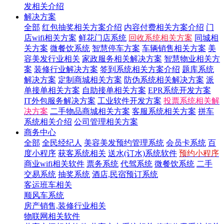
发相关介绍
解决方案
全部
红包抽奖相关方案介绍
内容付费相关方案介绍
门
店wifi相关方案
鲜花门店系统
回收系统相关方案
同城相
关方案
微餐饮系统
智慧停车方案
车辆销售相关方案
美
容美发行业相关
家政服务相关解决方案
智慧物业相关方
案
装修行业解决方案
签到系统相关方案介绍
题库系统
解决方案
定制商城相关方案
防伪系统相关解决方案
派
单接单相关方案
自助接单相关方案
EPR系统开发方案
IT外包服务解决方案
工业软件开发方案
投票系统相关解
决方案
二手物品商城相关方案
客服系统相关方案
拼车
系统相关介绍
公司管理相关方案
商务中心
全部
全民经纪人
美容美发预约管理系统
会员卡系统
百
度小程序
获客系统相关
送水(订水)系统软件
预约小程序
商业wifi相关软件
票务系统
代驾系统
微餐饮系统
二手
交易系统
抽奖系统
酒店,民宿预订系统
客运班车相关
顺风车系统
房产销售,装修行业相关
物联网相关软件