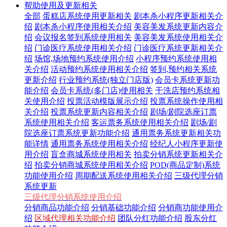
帮助使用及更新相关
全部
蛋糕店系统使用更新相关
剧本杀小程序更新相关介
绍
剧本杀小程序使用相关介绍
美容美发系统更新内容介
绍
会议报名签到系统使用相关
美容美发系统使用相关介
绍
门诊医疗系统使用相关介绍
门诊医疗系统更新相关介
绍
场馆,场地预约系统使用介绍
小程序预约系统使用相
关介绍
活动预约系统使用相关介绍
签到,预约相关系统
更新介绍
行业预约系统(独立门店版)
会员卡系统更新功
能介绍
会员卡系统(多门店)使用相关
干洗店预约系统相
关使用介绍
投票活动模版展示介绍
投票系统操作使用相
关介绍
投票系统更新内容相关介绍
剧场/剧院选座订票
系统使用相关介绍
客运票务系统使用相关介绍
剧场/剧
院选座订票系统更新功能介绍
通用票务系统更新相关功
能详情
通用票务系统使用相关介绍
经纪人小程序更新使
用介绍
盲盒商城系统使用相关
拍卖分销系统更新相关介
绍
拍卖分销商城系统使用相关介绍
POD(商品定制)系统
功能使用介绍
周期配送系统使用相关介绍
三级代理分销
系统更新
三级代理分销系统使用介绍
分销商品功能介绍
分销基础功能介绍
分销商功能使用介
绍
区域代理相关功能介绍
团队分红功能介绍
股东分红