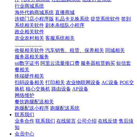
行业商城系统
海外代购商城系统
直播商城
连锁门店小程序版
礼品卡兑换系统
提货系统软件
签到
系统相关软件
剧本杀组队小程序
政企相关软件
农业农村相关
客服系统相关
商业服务相关
收银相关软件
汽车销售、租赁、保养相关
同城相关
服务器相关服务
ssl数字证书
阿里云流量接口费
服务器租赁购买
短信套
餐相关
终端硬件相关
扫码设备相关
打印相关
农业物联网设备
AC设备
POE交
换机
核心交换机
路由设备
AP设备
网络维护
餐饮跑腿配送相关
跑腿配送小程序
跑腿配送系统
联系我们
业务合作
联系我们
在线留言
公司介绍
在线反馈
售后须
知
会员中心