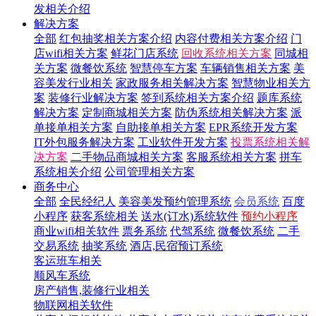
发相关介绍
解决方案
全部
红包抽奖相关方案介绍
内容付费相关方案介绍
门
店wifi相关方案
鲜花门店系统
回收系统相关方案
同城相
关方案
微餐饮系统
智慧停车方案
车辆销售相关方案
美
容美发行业相关
家政服务相关解决方案
智慧物业相关方
案
装修行业解决方案
签到系统相关方案介绍
题库系统
解决方案
定制商城相关方案
防伪系统相关解决方案
派
单接单相关方案
自助接单相关方案
EPR系统开发方案
IT外包服务解决方案
工业软件开发方案
投票系统相关解
决方案
二手物品商城相关方案
客服系统相关方案
拼车
系统相关介绍
公司管理相关方案
商务中心
全部
全民经纪人
美容美发预约管理系统
会员系统
百度
小程序
获客系统相关
送水(订水)系统软件
预约小程序
商业wifi相关软件
票务系统
代驾系统
微餐饮系统
二手
交易系统
抽奖系统
酒店,民宿预订系统
客运班车相关
顺风车系统
房产销售,装修行业相关
物联网相关软件