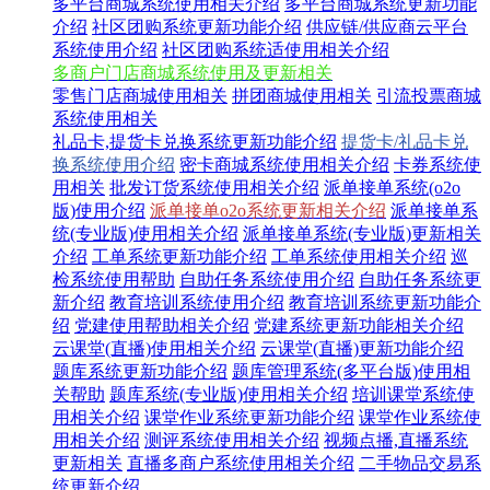
多平台商城系统使用相关介绍
多平台商城系统更新功能
介绍
社区团购系统更新功能介绍
供应链/供应商云平台
系统使用介绍
社区团购系统适使用相关介绍
多商户门店商城系统使用及更新相关
零售门店商城使用相关
拼团商城使用相关
引流投票商城
系统使用相关
礼品卡,提货卡兑换系统更新功能介绍
提货卡/礼品卡兑
换系统使用介绍
密卡商城系统使用相关介绍
卡券系统使
用相关
批发订货系统使用相关介绍
派单接单系统(o2o
版)使用介绍
派单接单o2o系统更新相关介绍
派单接单系
统(专业版)使用相关介绍
派单接单系统(专业版)更新相关
介绍
工单系统更新功能介绍
工单系统使用相关介绍
巡
检系统使用帮助
自助任务系统使用介绍
自助任务系统更
新介绍
教育培训系统使用介绍
教育培训系统更新功能介
绍
党建使用帮助相关介绍
党建系统更新功能相关介绍
云课堂(直播)使用相关介绍
云课堂(直播)更新功能介绍
题库系统更新功能介绍
题库管理系统(多平台版)使用相
关帮助
题库系统(专业版)使用相关介绍
培训课堂系统使
用相关介绍
课堂作业系统更新功能介绍
课堂作业系统使
用相关介绍
测评系统使用相关介绍
视频点播,直播系统
更新相关
直播多商户系统使用相关介绍
二手物品交易系
统更新介绍