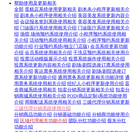
帮助使用及更新相关
全部
蛋糕店系统使用更新相关
剧本杀小程序更新相关介
绍
剧本杀小程序使用相关介绍
美容美发系统更新内容介
绍
会议报名签到系统使用相关
美容美发系统使用相关介
绍
门诊医疗系统使用相关介绍
门诊医疗系统更新相关介
绍
场馆,场地预约系统使用介绍
小程序预约系统使用相
关介绍
活动预约系统使用相关介绍
小程序预约系统更新
功能介绍
行业预约系统(独立门店版)
会员系统更新功能
介绍
会员系统使用相关介绍
干洗店预约系统相关使用介
绍
投票活动模版展示介绍
投票系统操作使用相关介绍
投票系统更新内容相关介绍
剧场/剧院选座订票系统使用
相关介绍
客运票务系统使用相关介绍
剧场/剧院选座订
票系统更新功能介绍
通用票务系统更新相关功能详情
通
用票务系统使用相关介绍
经纪人小程序更新使用介绍
盲
盒商城系统使用相关
拍卖分销系统更新相关介绍
拍卖分
销商城系统使用相关介绍
POD(商品定制)系统功能使用
介绍
周期配送系统使用相关介绍
三级代理分销系统更新
三级代理分销系统使用介绍
分销商品功能介绍
分销基础功能介绍
分销商功能使用介
绍
区域代理相关功能介绍
团队分红功能介绍
股东分红
功能介绍