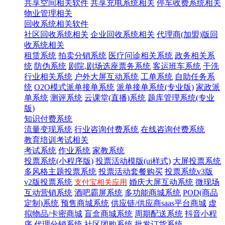
共享空间相关软件
共享充电系统相关
停车收费系统相关
物业管理相关
回收系统相关软件
社区回收系统相关
企业回收系统相关
代理商(加盟)版回
收系统相关
租赁系统
拍卖分销系统
医疗问诊相关系统
政务相关系
统
防伪系统
剧院,剧场选座票务系统
客运班车系统
干洗
行业相关系统
户外大屏互动系统
工单系统
自助任务系
统
O2O模式派单接单系统
派单接单系统(专业版)
家政派
单系统
测评系统
云课堂(直播)系统
题库管理系统(专业
版)
知识付费系统
流量变现系统
行业咨询付费系统
在线咨询付费系统
教育培训考试相关
考试系统
作业系统
家教系统
投票系统(小程序版)
投票活动模版(ui样式)
大屏投票系统
多风格主题投票系统
投票活动套餐购买
投票系统v3版
v2版投票系统
婚庆大屏互动系统
微现场
支付宝相关应用
互动营销系统
酒吧霸屏系统
多功能商城系统
POD(商品
定制)系统
预售商城系统
供应链/供应商saas平台商城
虚
拟物品/卡密商城
盲盒商城系统
周期配送系统
抖音小程
序
代理分销系统
社区团购系统
批发订货系统