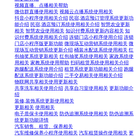
视频直播、点播相关帮助
微信群直播使用相关
视频云点播系统使用相关
抖音小程序使用相关介绍
民宿,酒店预订管理系统更新功
能介绍
民宿,酒店预订系统使用相关介绍
智慧农业更新
相关
智慧农业使用相关
知识付费系统更新内容相关
知
识付费系统使用相关介绍
连锁门店小程序使用介绍
连锁
门店小程序版更新功能
微现场互动营销系统使用相关
微
现场互动营销系统更新介绍
桶装水配送系统使用相关
红
包抽奖系统更新相关
红包抽奖系统使用相关
家政系统使
用相关
家教系统使用帮助
扫码租赁系统使用相关介绍
跑腿配送系统使用介绍
租赁系统更新功能相关介绍
跑腿
配送系统更新功能介绍
二手交易相关使用相关介绍
物联网共享相关使用更新相关
共享洗车相关使用介绍
共享自习室使用相关
更新功能介
绍
装修,装饰系统更新使用相关
更新相关
使用相关
电子质保卡使用相关
防伪追溯系统使用相关
防伪追溯系
统更新功能详情
汽车销售、租赁、保养相关
汽车维修保养小程序使用相关
汽车租赁操作使用相关
更