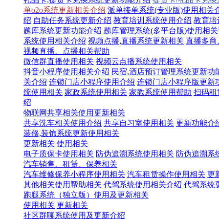
单o2o系统更新相关介绍
派单接单系统(专业版)使用相关
绍
自助任务系统更新介绍
教育培训系统使用介绍
教育培
题库系统更新功能介绍
题库管理系统(多平台版)使用相
系统使用相关介绍
视频点播,直播系统更新相关
直播多商
视频直播、点播相关帮助
微信群直播使用相关
视频云点播系统使用相关
抖音小程序使用相关介绍
民宿,酒店预订管理系统更新功
关介绍
连锁门店小程序使用介绍
连锁门店小程序版更新
统使用相关
家政系统使用相关
家教系统使用帮助
扫码租
绍
物联网共享相关使用更新相关
共享洗车相关使用介绍
共享自习室使用相关
更新功能介
装修,装饰系统更新使用相关
更新相关
使用相关
电子质保卡使用相关
防伪追溯系统使用相关
防伪追溯系
汽车销售、租赁、保养相关
汽车维修保养小程序使用相关
汽车租赁操作使用相关
更
其他相关使用帮助相关
代驾系统使用相关介绍
代驾系统
跑腿系统（独立版）使用及更新相关
使用相关
更新相关
社区群聊系统使用及更新介绍