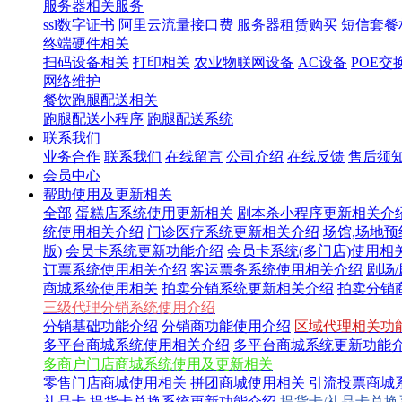
服务器相关服务
ssl数字证书
阿里云流量接口费
服务器租赁购买
短信套餐
终端硬件相关
扫码设备相关
打印相关
农业物联网设备
AC设备
POE交
网络维护
餐饮跑腿配送相关
跑腿配送小程序
跑腿配送系统
联系我们
业务合作
联系我们
在线留言
公司介绍
在线反馈
售后须
会员中心
帮助使用及更新相关
全部
蛋糕店系统使用更新相关
剧本杀小程序更新相关介
统使用相关介绍
门诊医疗系统更新相关介绍
场馆,场地
版)
会员卡系统更新功能介绍
会员卡系统(多门店)使用相
订票系统使用相关介绍
客运票务系统使用相关介绍
剧场
商城系统使用相关
拍卖分销系统更新相关介绍
拍卖分销
三级代理分销系统使用介绍
分销基础功能介绍
分销商功能使用介绍
区域代理相关功
多平台商城系统使用相关介绍
多平台商城系统更新功能
多商户门店商城系统使用及更新相关
零售门店商城使用相关
拼团商城使用相关
引流投票商城
礼品卡,提货卡兑换系统更新功能介绍
提货卡/礼品卡兑