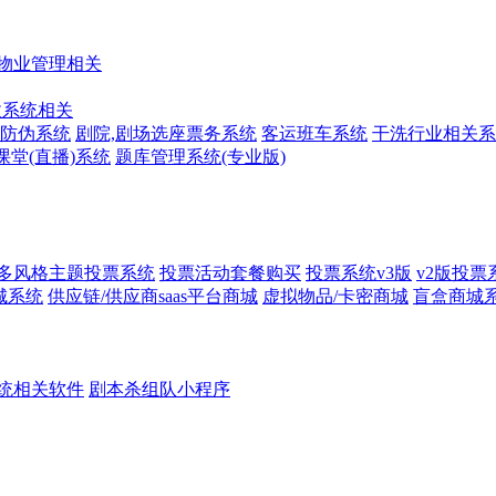
物业管理相关
收系统相关
防伪系统
剧院,剧场选座票务系统
客运班车系统
干洗行业相关系
课堂(直播)系统
题库管理系统(专业版)
多风格主题投票系统
投票活动套餐购买
投票系统v3版
v2版投票
城系统
供应链/供应商saas平台商城
虚拟物品/卡密商城
盲盒商城
统相关软件
剧本杀组队小程序