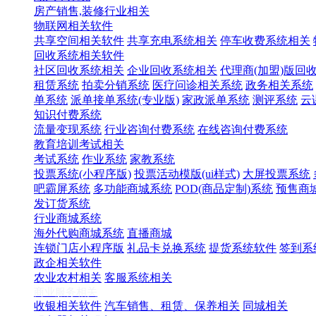
房产销售,装修行业相关
物联网相关软件
共享空间相关软件
共享充电系统相关
停车收费系统相关
回收系统相关软件
社区回收系统相关
企业回收系统相关
代理商(加盟)版回
租赁系统
拍卖分销系统
医疗问诊相关系统
政务相关系统
单系统
派单接单系统(专业版)
家政派单系统
测评系统
云
知识付费系统
流量变现系统
行业咨询付费系统
在线咨询付费系统
教育培训考试相关
考试系统
作业系统
家教系统
投票系统(小程序版)
投票活动模版(ui样式)
大屏投票系统
吧霸屏系统
多功能商城系统
POD(商品定制)系统
预售商
发订货系统
行业商城系统
海外代购商城系统
直播商城
连锁门店小程序版
礼品卡兑换系统
提货系统软件
签到系
政企相关软件
农业农村相关
客服系统相关
商业服务相关
收银相关软件
汽车销售、租赁、保养相关
同城相关